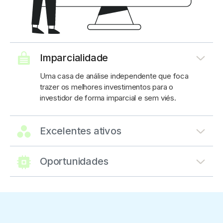
Imparcialidade
Uma casa de análise independente que foca
trazer os melhores investimentos para o
investidor de forma imparcial e sem viés.
Excelentes ativos
Baseado em fundamentação de profissionais
certificados.
Oportunidades
Em todos os ciclos de mercado.