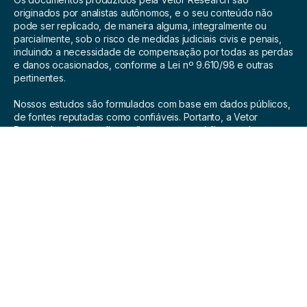
originados por analistas autônomos, e o seu conteúdo não
pode ser replicado, de maneira alguma, integralmente ou
parcialmente, sob o risco de medidas judiciais civis e penais,
incluindo a necessidade de compensação por todas as perdas
e danos ocasionados, conforme a Lei nº 9.610/98 e outras
pertinentes.
Nossos estudos são formulados com base em dados públicos,
de fontes reputadas como confiáveis. Portanto, a Vetor
Research e seus analistas não se responsabilizam pela
autenticidade das informações contidas. Os analistas da Vetor
Research elaboram os documentos com base em seus
julgamentos técnicos e individuais, de maneira autônoma,
utilizando informações públicas, então, tais opiniões podem
sofrer alterações.Os documentos da Vetor Research não
constituem propostas, negociação de títulos, ou outros
instrumentos financeiros. As decisões de investimento e
estratégias financeiras devem ser tomadas pelos leitores.
Para informações adicionais, você pode consultar o artigo da
Instrução CVM N° 20, de 25 de fevereiro de 2021 e o Código
de Conduta da APIMEC para os Analistas de Valores
Mobiliários.